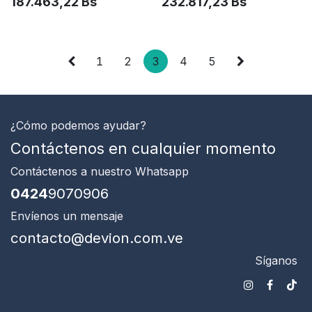
187.463,22
Bs
232.817,23
Bs
1
2
3
4
5
¿Cómo podemos ayudar?
Contáctenos en cualquier momento
Contáctenos
a nuestro Whatsapp
0424
9070906
Envíenos un mensaje
contacto@devion.com.ve
Síganos