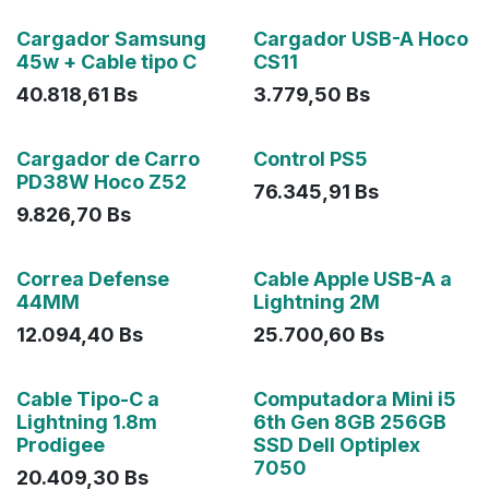
Agotado
Cargador Samsung
Cargador USB-A Hoco
45w + Cable tipo C
CS11
40.818,61
Bs
3.779,50
Bs
Cargador de Carro
Control PS5
PD38W Hoco Z52
76.345,91
Bs
9.826,70
Bs
Correa Defense
Cable Apple USB-A a
44MM
Lightning 2M
12.094,40
Bs
25.700,60
Bs
Agotado
Agotado
Cable Tipo-C a
Computadora Mini i5
Lightning 1.8m
6th Gen 8GB 256GB
Prodigee
SSD Dell Optiplex
7050
20.409,30
Bs