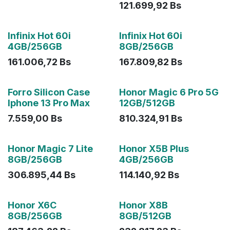
121.699,92
Bs
Agotado
Agotado
Infinix Hot 60i
Infinix Hot 60i
4GB/256GB
8GB/256GB
161.006,72
Bs
167.809,82
Bs
Agotado
Forro Silicon Case
Honor Magic 6 Pro 5G
Iphone 13 Pro Max
12GB/512GB
7.559,00
Bs
810.324,91
Bs
Agotado
Agotado
Honor Magic 7 Lite
Honor X5B Plus
8GB/256GB
4GB/256GB
306.895,44
Bs
114.140,92
Bs
Agotado
Agotado
Honor X6C
Honor X8B
8GB/256GB
8GB/512GB