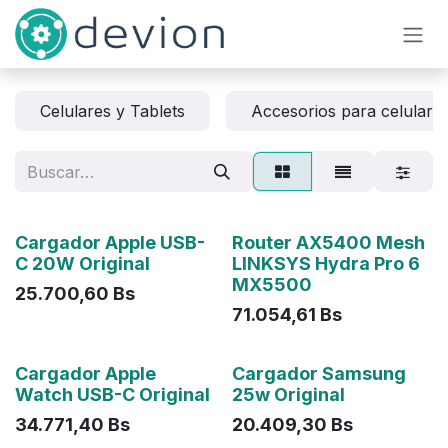
Ir al contenido
Celulares y Tablets
Accesorios para celulare
Agotado
Cargador Apple USB-
Router AX5400 Mesh
C 20W Original
LINKSYS Hydra Pro 6
MX5500
25.700,60
Bs
71.054,61
Bs
Agotado
Agotado
Cargador Apple
Cargador Samsung
Watch USB-C Original
25w Original
34.771,40
Bs
20.409,30
Bs