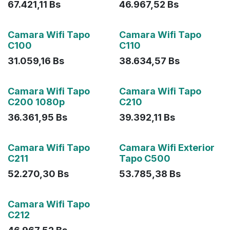
67.421,11
Bs
46.967,52
Bs
Camara Wifi Tapo
Camara Wifi Tapo
C100
C110
31.059,16
Bs
38.634,57
Bs
Camara Wifi Tapo
Camara Wifi Tapo
C200 1080p
C210
36.361,95
Bs
39.392,11
Bs
Agotado
Camara Wifi Tapo
Camara Wifi Exterior
C211
Tapo C500
52.270,30
Bs
53.785,38
Bs
Camara Wifi Tapo
C212