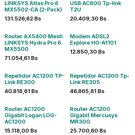
Agotado
LINKSYS Atlas Pro 6
USB AC600 Tp-link
MX5502-CA (2-Pack)
T2U
131.526,62
Bs
20.409,30
Bs
Agotado
Agotado
Router AX5400 Mesh
Modem ADSL2
LINKSYS Hydra Pro 6
Explore HG-A1101
MX5500
12.850,30
Bs
71.054,61
Bs
Agotado
Agotado
Repetidor AC1200 TP-
Repetidor AC1200 Tp-
Link RE300
Link RE305
40.818,61
Bs
46.865,81
Bs
Agotado
Router AC1200
Router AC1200
Gigabit Logan LOG-
Gigabit Mercusys
AC1200
MR30G
15.118,00
Bs
25.700,60
Bs