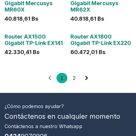
Agotado
Gigabit Mercusys
Gigabit Mercusys
MR60X
MR62X
40.818,61
Bs
40.818,61
Bs
Agotado
Router AX1500
Router AX1800
Gigabit TP-Link EX141
Gigabit TP-Link EX220
42.330,41
Bs
60.472,01
Bs
1
2
¿Cómo podemos ayudar?
Contáctenos en cualquier momento
Contáctenos
a nuestro Whatsapp
0424
9070906