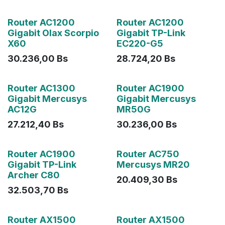
Agotado
Router AC1200
Router AC1200
Gigabit Olax Scorpio
Gigabit TP-Link
X60
EC220-G5
30.236,00
Bs
28.724,20
Bs
Router AC1300
Router AC1900
Gigabit Mercusys
Gigabit Mercusys
AC12G
MR50G
27.212,40
Bs
30.236,00
Bs
Agotado
Router AC1900
Router AC750
Gigabit TP-Link
Mercusys MR20
Archer C80
20.409,30
Bs
32.503,70
Bs
Router AX1500
Router AX1500