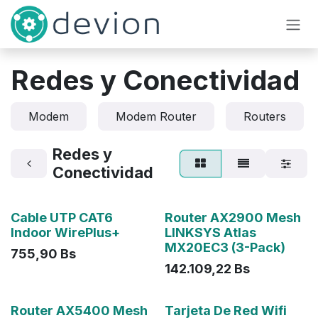
Ir al contenido
Redes y Conectividad
Modem
Modem Router
Routers
Redes y
Conectividad
Agotado
Cable UTP CAT6
Router AX2900 Mesh
Indoor WirePlus+
LINKSYS Atlas
MX20EC3 (3-Pack)
755,90
Bs
142.109,22
Bs
Router AX5400 Mesh
Tarjeta De Red Wifi