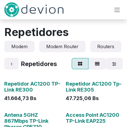
Ir al contenido
Repetidores
Modem
Modem Router
Routers
Repetidores
Agotado
Agotado
Repetidor AC1200 TP-
Repetidor AC1200 Tp-
Link RE300
Link RE305
41.664,73
Bs
47.725,06
Bs
Agotado
Antena 5GHZ
Access Point AC1200
867Mbps TP-Link
TP-Link EAP225
Pharos CPE710