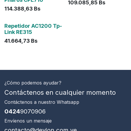
109.085,85
Bs
114.388,63
Bs
Agotado
Repetidor AC1200 Tp-
Link RE315
41.664,73
Bs
¿Cómo podemos ayudar?
Contáctenos en cualquier momento
Contáctenos
a nuestro Whatsapp
0424
9070906
Envíenos un mensaje
contacto@devion.com.ve