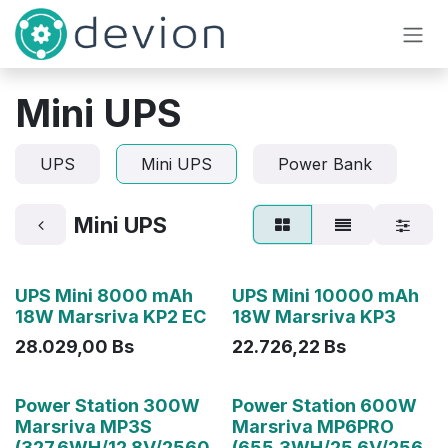
Ir al contenido
Mini UPS
UPS
Mini UPS
Power Bank
Mini UPS
Agotado
Agotado
UPS Mini 8000 mAh
UPS Mini 10000 mAh
18W Marsriva KP2 EC
18W Marsriva KP3
28.029,00
Bs
22.726,22
Bs
Agotado
Agotado
Power Station 300W
Power Station 600W
Marsriva MP3S
Marsriva MP6PRO
(327.6WH/12.8V/2560
(655.3WH/25.6V/256