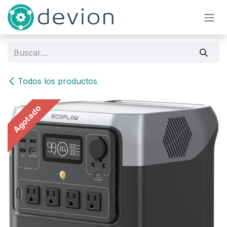
Ir al contenido
Todos los productos
Agotado