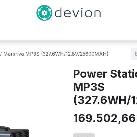
Inicio
Catálogo
Contáctenos
W Marsriva MP3S (327.6WH/12.8V/25600MAH)
Power Stat
MP3S
(327.6WH/
169.502,66