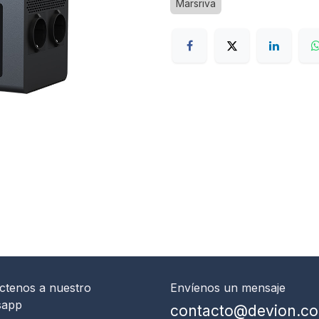
Marsriva
ctenos
a nuestro
Envíenos un mensaje
sapp
contacto@devion.c