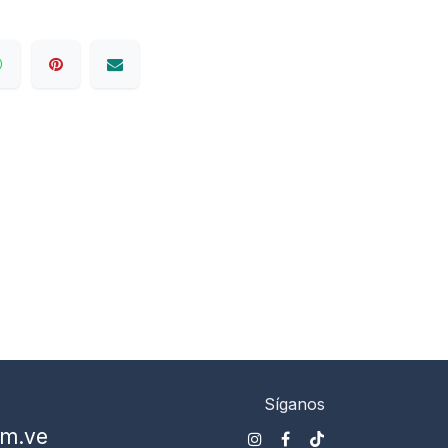
Síganos
om.ve