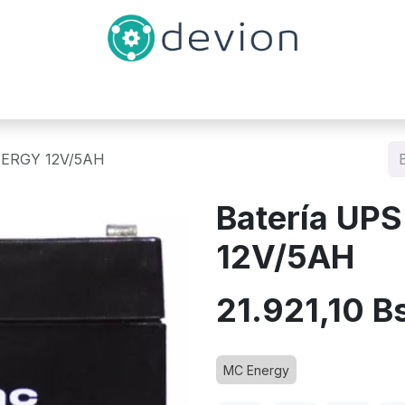
Inicio
Catálogo
Contáctenos
NERGY 12V/5AH
Batería UP
12V/5AH
21.921,10
B
MC Energy