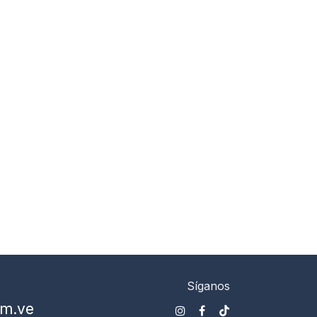
Síganos
om.ve