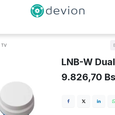
Inicio
Catálogo
Contáctenos
 TV
LNB-W Dual
9.826,70
B