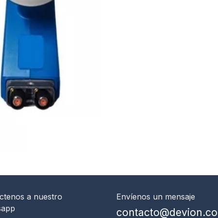
ctenos
a nuestro
Envíenos un mensaje
sapp
contacto@devion.c