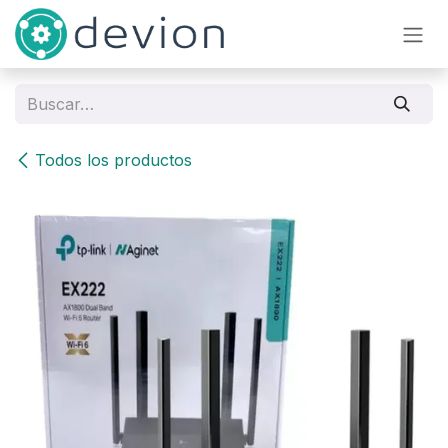
Ir al contenido
Todos los productos