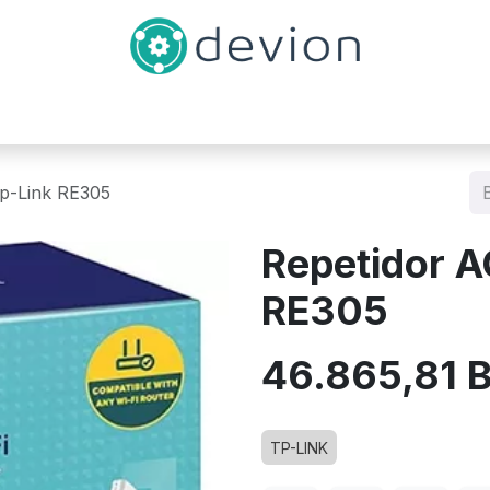
Inicio
Catálogo
Contáctenos
p-Link RE305
Repetidor 
RE305
46.865,81
B
TP-LINK