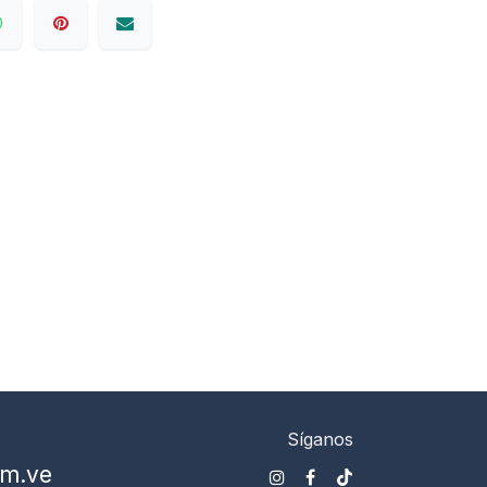
Síganos
om.ve