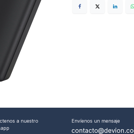
ctenos
a nuestro
Envíenos un mensaje
sapp
contacto@devion.c