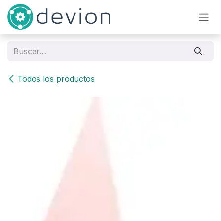
Ir al contenido
Todos los productos