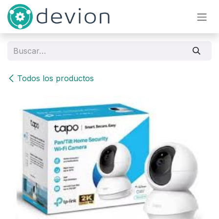
Ir al contenido
Todos los productos