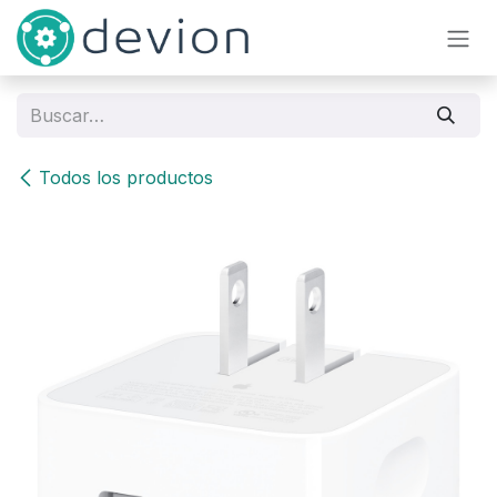
Ir al contenido
Todos los productos