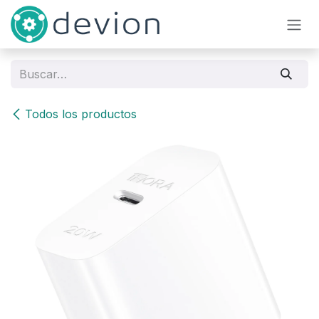
Ir al contenido
Todos los productos