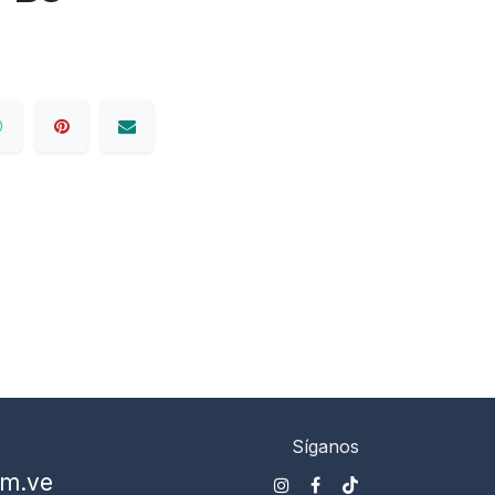
Síganos
om.ve