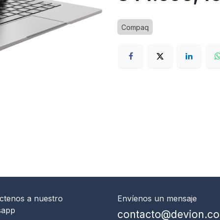
Compaq
ctenos
a nuestro
Envíenos un mensaje
sapp
contacto@devion.c