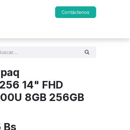
Contáctenos
mpaq
256 14" FHD
500U 8GB 256GB
5
Bs