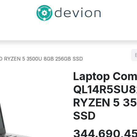
Inicio
Catálogo
Contáctenos
D RYZEN 5 3500U 8GB 256GB SSD
Laptop Co
QL14R5SU8
RYZEN 5 3
SSD
344.690,4