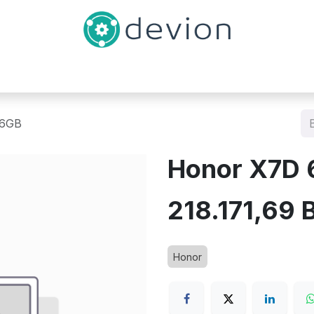
Inicio
Catálogo
Contáctenos
56GB
Honor X7D
218.171,69
B
Honor