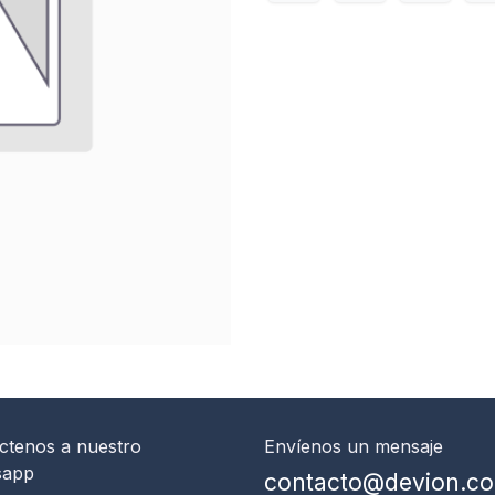
ctenos
a nuestro
Envíenos un mensaje
sapp
contacto@devion.c