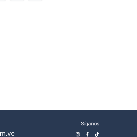
Síganos
om.ve