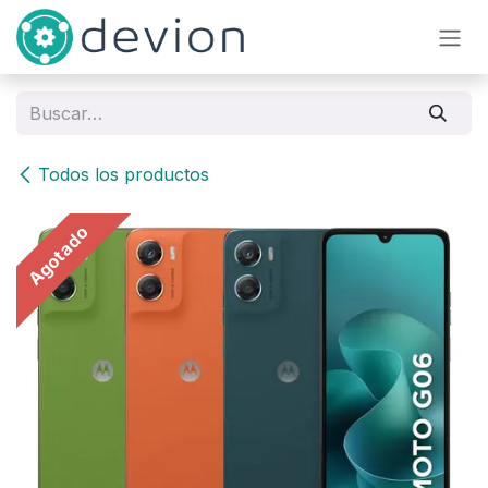
Ir al contenido
Todos los productos
Agotado