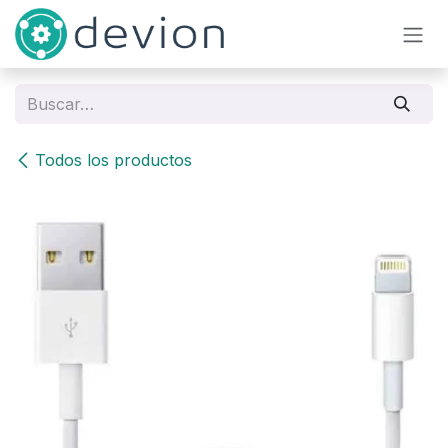
Ir al contenido
Todos los productos