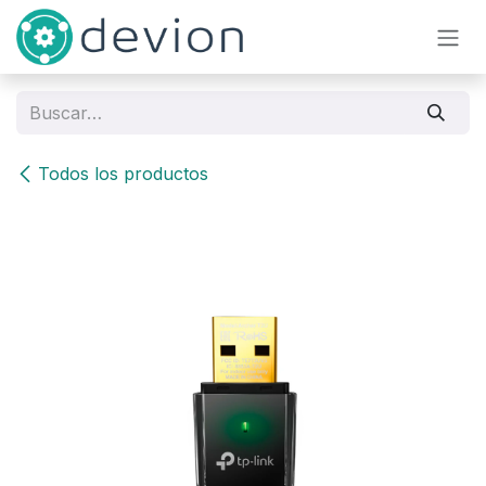
Ir al contenido
Todos los productos