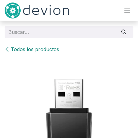
Ir al contenido
Todos los productos