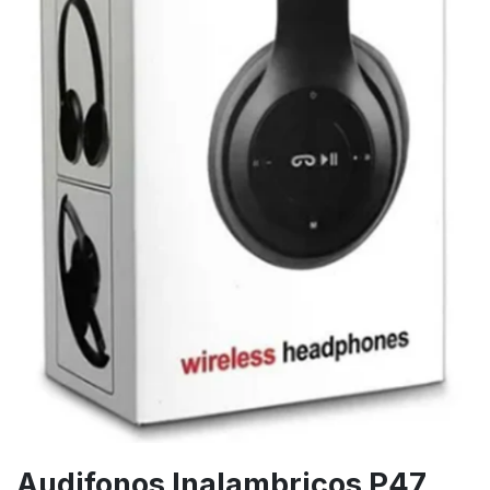
Audifonos Inalambricos P47